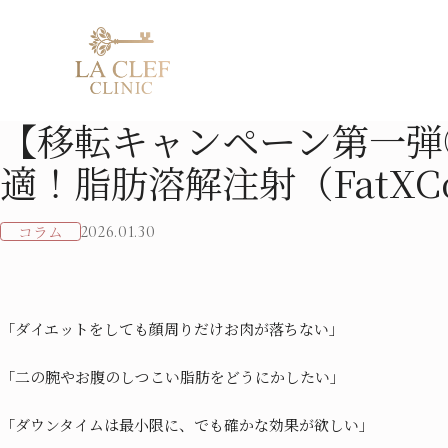
【移転キャンペーン第一弾③】部分痩せに最適！脂肪溶解注射（F
TOP
COLUMN
【移転キャンペーン第一弾
適！脂肪溶解注射（FatXC
スレッドリフト
ヒアルロン酸注入
ブレッシング
マンジ
クマ取り施術
ボトックス注射
肌育注射
Skin 
コラム
2026.01.30
二重埋没法
脂肪溶解注射
ピコトーニング
メディ
目元手術
プラズマシャワー
AGA治
鼻・Eライン
コラーゲンピーリング
ED治療
「ダイエットをしても顔周りだけお肉が落ちない」
美容点滴
医療脱毛
「二の腕やお腹のしつこい脂肪をどうにかしたい」
「ダウンタイムは最小限に、でも確かな効果が欲しい」