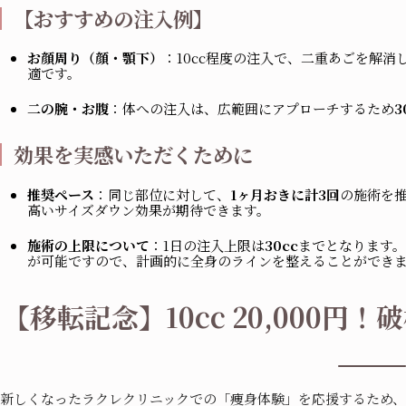
【おすすめの注入例】
お顔周り（顔・顎下）
：10cc程度の注入で、二重あごを解
適です。
二の腕・お腹
：体への注入は、広範囲にアプローチするため
3
効果を実感いただくために
推奨ペース
：同じ部位に対して、
1ヶ月おきに計3回
の施術を
高いサイズダウン効果が期待できます。
施術の上限について
：1日の注入上限は
30cc
までとなります
が可能ですので、計画的に全身のラインを整えることができ
【移転記念】10cc 20,000円
新しくなったラクレクリニックでの「痩身体験」を応援するため