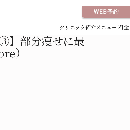
atXCore）
クリニック紹介
メニュー
料金
③】部分痩せに最
ore）
ャロ（チルゼパチド）
アートメイク
Maria（スキンマリア）
カルダイエット
療薬
薬