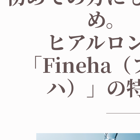
め。
ヒアルロ
「Fineha
ハ）」の