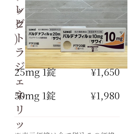
レ
ッ
ビ
ク
ト
)
ラ
ジ
25mg 1錠
¥1,650
ェ
ネ
50mg 1錠
¥1,980
リ
ッ