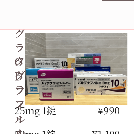
イ
ア
グ
ラ
タ
O
ダ
D
ラ
フ
フ
ィ
25mg 1錠
¥990
ィ
ル
ル
ム
50mg 1錠
¥1,100