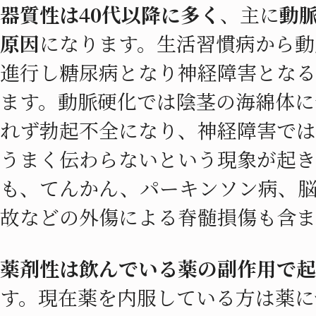
器質性は40代以降に多く
、主に
動
原因
になります。生活習慣病から動
進行し糖尿病となり神経障害となる
ます。動脈硬化では陰茎の海綿体に
れず勃起不全になり、神経障害では
うまく伝わらないという現象が起き
も、てんかん、パーキンソン病、
故などの外傷による脊髄損傷も含ま
薬剤性は飲んでいる薬の副作用で起
す。現在薬を内服している方は薬に