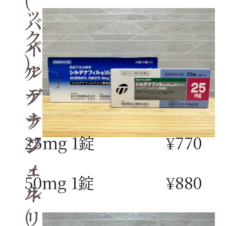
ッ
バ
ク
バ
イ
)
ル
ア
デ
グ
ナ
ラ
フ
25mg 1錠
¥770
ジ
ィ
ェ
50mg 1錠
¥880
ル
ネ
(
リ