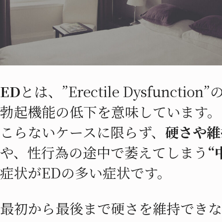
ED
とは、”Erectile Dysfunct
勃起機能の低下を意味しています。
こらないケースに限らず、
硬さや維
や、性行為の途中で萎えてしまう
“
症状がEDの多い症状です。
最初から最後まで硬さを維持できな