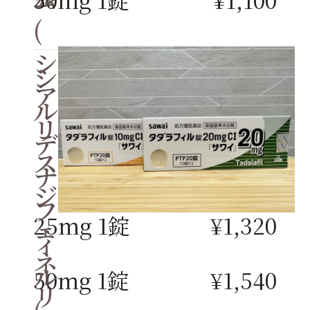
(
シ
シ
ア
ル
リ
デ
ス
ナ
ジ
フ
25mg 1錠
¥1,320
ェ
ィ
ネ
ル
50mg 1錠
¥1,540
リ
(