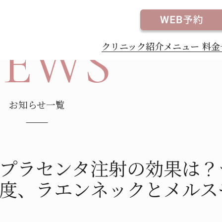
な頻度、ラエンネックとメルスモンの違いを徹底解説
EWS
クリニック紹介
メニュー
料金
ャロ（チルゼパチド）
アートメイク
お知らせ一覧
Maria（スキンマリア）
カルダイエット
療薬
薬
プラセンタ注射の効果は？
度、ラエンネックとメルス