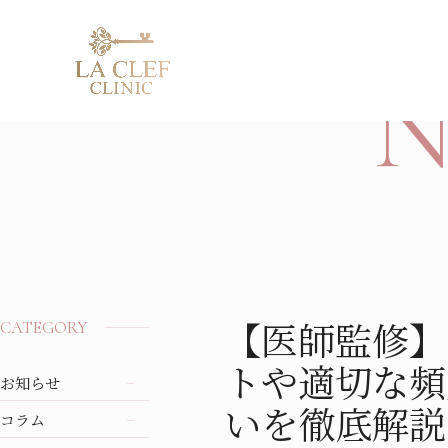
【医師監修】プラセンタ注射の効果は？デメリットや適切
TOP
NEWS
コラム
N
スレッドリフト
ヒアルロン酸注入
ブレッシング
マンジ
クマ取り施術
ボトックス注射
肌育注射
Skin 
二重埋没法
脂肪溶解注射
ピコトーニング
メディ
目元手術
プラズマシャワー
AGA治
鼻・Eライン
コラーゲンピーリング
ED治療
【医師監修】
CATEGORY
美容点滴
トや適切な頻
医療脱毛
お知らせ
いを徹底解説
コラム