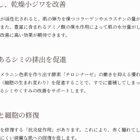
らし、乾燥小ジワを改善
胞が活性化されると、肌の弾力を保つコラーゲンやエラスチンの量
。また、豊富に含まれるアミノ酸の保水作用によって肌の水分量が
改善に高い効果が期待できます。
今あるシミの排出を促進
るメラニン色素を作り出す酵素「チロシナーゼ」の働きを抑える優
ー（細胞の生まれ変わり）を促進することで、すでに蓄積してしま
るシミやくすみの改善をサポートします。
制と細胞の修復
胞を修復する「抗炎症作用」があります。これにより、赤く腫れて
りにくい綺麗な肌への回復を促します。