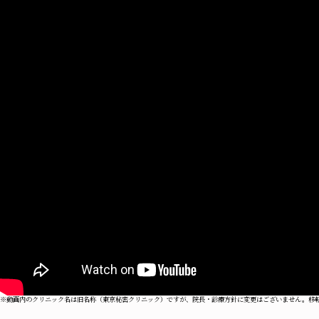
※動画内のクリニック名は旧名称（東京秘密クリニック）ですが、院長・診療方針に変更はございません。移