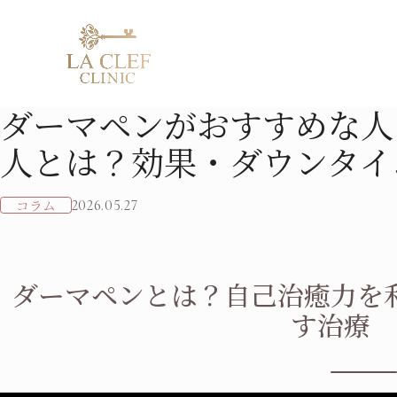
ダーマペンがおすすめな人・おすすめしない人とは？効果・
TOP
COLUMN
ダーマペンがおすすめな人
人とは？効果・ダウンタイ
スレッドリフト
ヒアルロン酸注入
ブレッシング
マンジ
クマ取り施術
ボトックス注射
肌育注射
Skin 
コラム
2026.05.27
二重埋没法
脂肪溶解注射
ピコトーニング
メディ
目元手術
プラズマシャワー
AGA治
鼻・Eライン
コラーゲンピーリング
ED治療
ダーマペンとは？自己治癒力を
美容点滴
す治療
医療脱毛