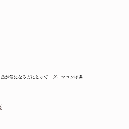
。
凹凸が気になる方にとって、ダーマペンは選
整